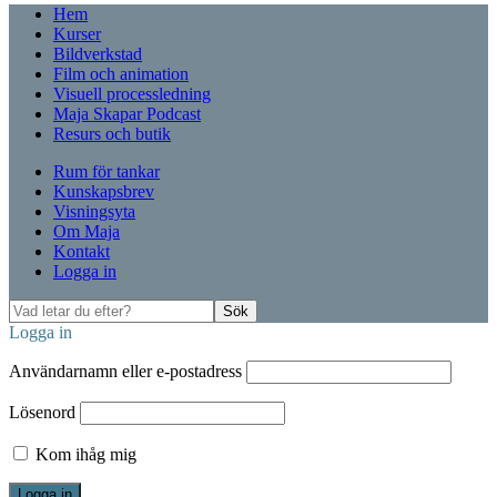
Hem
Kurser
Bildverkstad
Film och animation
Visuell processledning
Maja Skapar Podcast
Resurs och butik
Rum för tankar
Kunskapsbrev
Visningsyta
Om Maja
Kontakt
Logga in
Vad
Sök
letar
Logga in
du
efter?
Användarnamn eller e-postadress
Lösenord
Kom ihåg mig