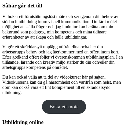
Såhär går det till
Vi bokar ett förutsättningslöst möte och ser igenom ditt behov av
stöd och utbildning inom visuell kommunikation. Du får i mötet
möjlighet att ställa frågor och jag i min tur kan berätta om min
bakgrund som pedagog, min kompetens och mina tidigare
erfarenheter av att skapa och hålla utbildningar.
Vi gör ett skräddarsytt upplägg utifrån dina och/eller din
arbetsgrupps behov och jag återkommer med en offert inom kort.
Efter godkänd offert följer vi överenskommen utbildningsplan. I en
tillåtande, lärande och kreativ miljö stärker du din och/eller din
arbetsgrupps kompetens på området.
Du kan också välja att ta del av videokurser här på sajten.
Videokurserna kan du gå närsomhelst och varifrån som helst, men
dom kan också vara ett fint komplement till en skräddarsydd
utbildning.
Boka ett möte
Utbildning online