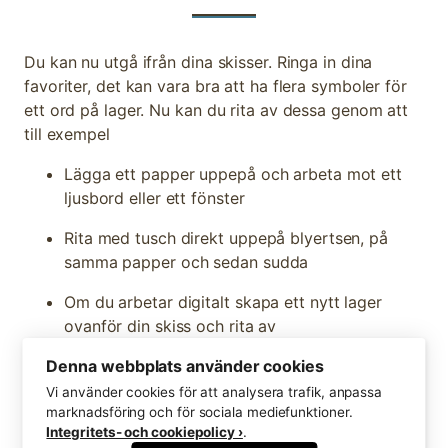
Du kan nu utgå ifrån dina skisser. Ringa in dina
favoriter, det kan vara bra att ha flera symboler för
ett ord på lager. Nu kan du rita av dessa genom att
till exempel
Lägga ett papper uppepå och arbeta mot ett
ljusbord eller ett fönster
Rita med tusch direkt uppepå blyertsen, på
samma papper och sedan sudda
Om du arbetar digitalt skapa ett nytt lager
ovanför din skiss och rita av
Denna webbplats använder cookies
Genom att skissa utanför ditt symbolbibliotek
kommer du enkelt kunna göra ändringar och
Vi använder cookies för att analysera trafik, anpassa
marknadsföring och för sociala mediefunktioner.
bestämma dig innan du ritar in en symbol. Det är bra
Integritets- och cookiepolicy ›
.
för dig som vill ha ordning och reda.