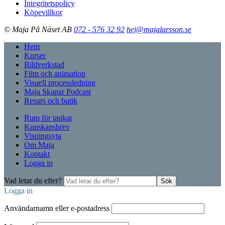
Integritetspolicy
Köpevillkor
© Maja På Näset AB
072 - 576 32 92
hej@majalarsson.se
Hem
Kurser
Bildverkstad
Film och animation
Visuell processledning
Maja Skapar Podcast
Resurs och butik
Rum för tankar
Kunskapsbrev
Visningsyta
Om Maja
Kontakt
Logga in
Vad letar du efter?
Sök
Logga in
Användarnamn eller e-postadress