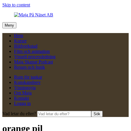
Skip to content
Meny
Hem
Kurser
Bildverkstad
Film och animation
Visuell processledning
Maja Skapar Podcast
Resurs och butik
Rum för tankar
Kunskapsbrev
Visningsyta
Om Maja
Kontakt
Logga in
Vad letar du efter?
Sök
orange pil