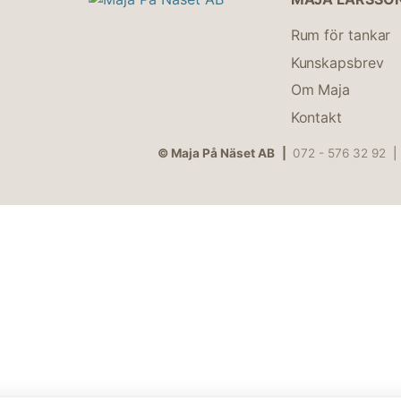
Rum för tankar
Kunskapsbrev
Om Maja
Kontakt
© Maja På Näset AB
072 - 576 32 92