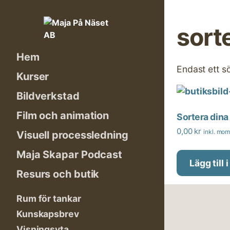
Skip
to
sort
content
Hem
Endast ett s
Kurser
Bildverkstad
Film och animation
Sortera dina
0,00
kr
inkl. mo
Visuell processledning
Maja Skapar Podcast
Lägg till 
Resurs och butik
Rum för tankar
Kunskapsbrev
Visningsyta