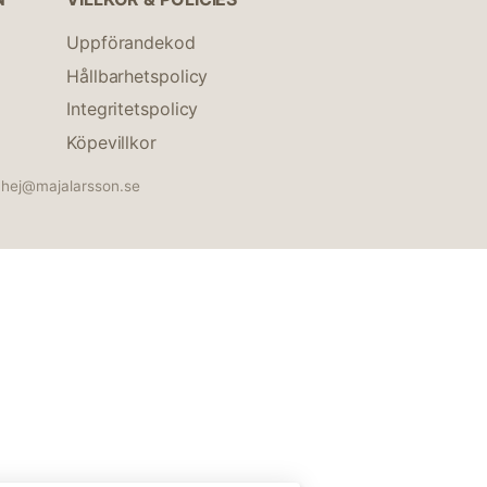
Uppförandekod
Hållbarhetspolicy
Integritetspolicy
Köpevillkor
hej@majalarsson.se