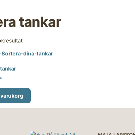
era tankar
ökresultat
 tankar
ms
i varukorg
MAJA LARSSO