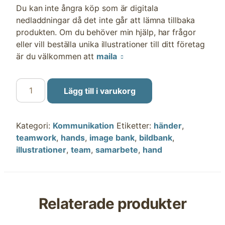
Du kan inte ångra köp som är digitala
nedladdningar då det inte går att lämna tillbaka
produkten. Om du behöver min hjälp, har frågor
eller vill beställa unika illustrationer till ditt företag
är du välkommen att
maila
Händer
Lägg till i varukorg
i
ring,
samarbete
Kategori:
Kommunikation
Etiketter:
händer
,
mängd
teamwork
,
hands
,
image bank
,
bildbank
,
illustrationer
,
team
,
samarbete
,
hand
Relaterade produkter