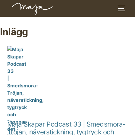
Skip
to
Inlägg
content
Maja Skapar Podcast 33 | Smedsmora-
Tröjan, näverstickning, tygtryck och