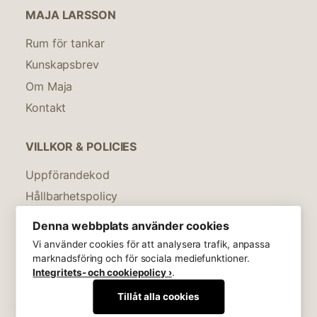
MAJA LARSSON
Rum för tankar
Kunskapsbrev
Om Maja
Kontakt
VILLKOR & POLICIES
Uppförandekod
Hållbarhetspolicy
Integritetspolicy
Denna webbplats använder cookies
Köpevillkor
Vi använder cookies för att analysera trafik, anpassa
marknadsföring och för sociala mediefunktioner.
© Maja På Näset AB
Integritets- och cookiepolicy ›
.
072 - 576 32 92
hej@majalarsson.se
Tillåt alla cookies