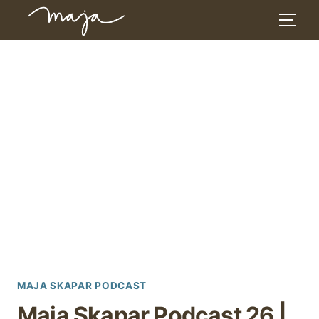
Skip
to
content
MAJA SKAPAR PODCAST
Maja Skapar Podcast 26 |