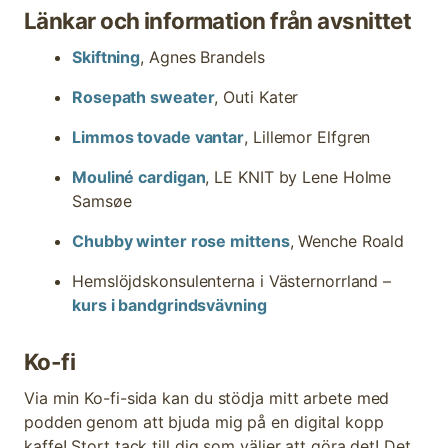
Länkar och information från avsnittet
Skiftning
, Agnes Brandels
Rosepath sweater
, Outi Kater
Limmos tovade vantar
, Lillemor Elfgren
Mouliné cardigan
, LE KNIT by Lene Holme
Samsøe
Chubby winter rose mittens
, Wenche Roald
Hemslöjdskonsulenterna i Västernorrland –
kurs i bandgrindsvävning
Ko-fi
Via min Ko-fi-sida kan du stödja mitt arbete med
podden genom att bjuda mig på en digital kopp
kaffe! Stort tack till dig som väljer att göra det! Det