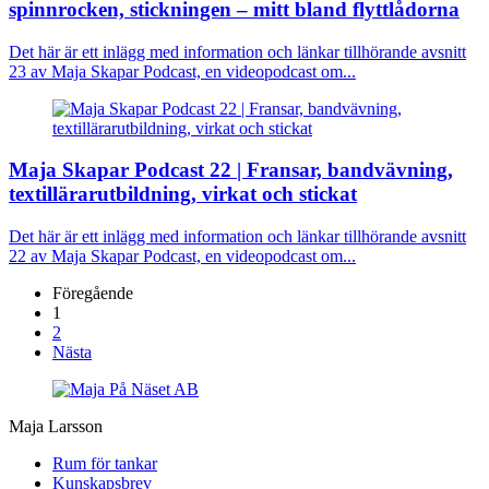
spinnrocken, stickningen – mitt bland flyttlådorna
Det här är ett inlägg med information och länkar tillhörande avsnitt
23 av Maja Skapar Podcast, en videopodcast om...
Maja Skapar Podcast 22 | Fransar, bandvävning,
textillärarutbildning, virkat och stickat
Det här är ett inlägg med information och länkar tillhörande avsnitt
22 av Maja Skapar Podcast, en videopodcast om...
Föregående
1
2
Nästa
Maja Larsson
Rum för tankar
Kunskapsbrev