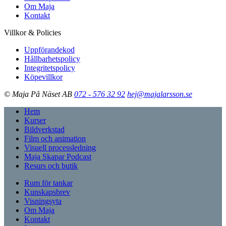
Om Maja
Kontakt
Villkor & Policies
Uppförandekod
Hållbarhetspolicy
Integritetspolicy
Köpevillkor
© Maja På Näset AB
072 - 576 32 92
hej@majalarsson.se
Hem
Kurser
Bildverkstad
Film och animation
Visuell processledning
Maja Skapar Podcast
Resurs och butik
Rum för tankar
Kunskapsbrev
Visningsyta
Om Maja
Kontakt