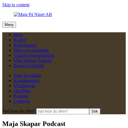
Skip to content
Meny
Hem
Kurser
Bildverkstad
Film och animation
Visuell processledning
Maja Skapar Podcast
Resurs och butik
Rum för tankar
Kunskapsbrev
Visningsyta
Om Maja
Kontakt
Logga in
Vad letar du efter?
Sök
Maja Skapar Podcast