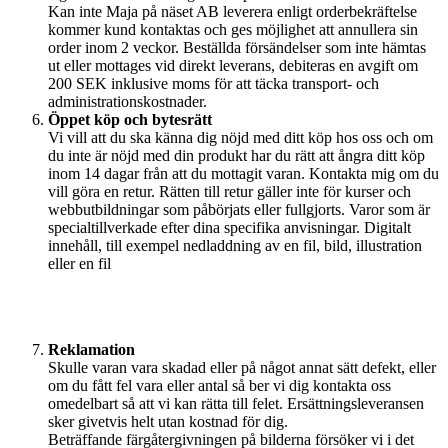
Kan inte Maja på näset AB leverera enligt orderbekräftelse
kommer kund kontaktas och ges möjlighet att annullera sin
order inom 2 veckor. Beställda försändelser som inte hämtas
ut eller mottages vid direkt leverans, debiteras en avgift om
200 SEK inklusive moms för att täcka transport- och
administrationskostnader.
Öppet köp och bytesrätt
Vi vill att du ska känna dig nöjd med ditt köp hos oss och om
du inte är nöjd med din produkt har du rätt att ångra ditt köp
inom 14 dagar från att du mottagit varan. Kontakta mig om du
vill göra en retur. Rätten till retur gäller inte för kurser och
webbutbildningar som påbörjats eller fullgjorts. Varor som är
specialtillverkade efter dina specifika anvisningar. Digitalt
innehåll, till exempel nedladdning av en fil, bild, illustration
eller en fil
Reklamation
Skulle varan vara skadad eller på något annat sätt defekt, eller
om du fått fel vara eller antal så ber vi dig kontakta oss
omedelbart så att vi kan rätta till felet. Ersättningsleveransen
sker givetvis helt utan kostnad för dig.
Beträffande färgåtergivningen på bilderna försöker vi i det