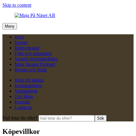
Skip to content
Meny
Hem
Kurser
Bildverkstad
Film och animation
Visuell processledning
Maja Skapar Podcast
Resurs och butik
Rum för tankar
Kunskapsbrev
Visningsyta
Om Maja
Kontakt
Logga in
Vad letar du efter?
Sök
Köpevillkor