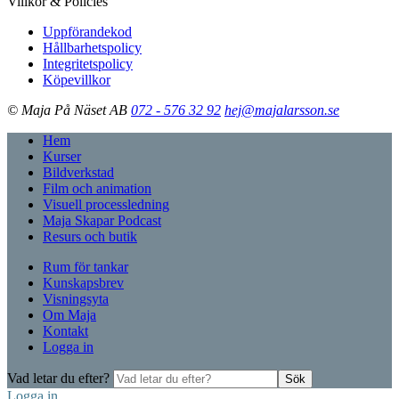
Villkor & Policies
Uppförandekod
Hållbarhetspolicy
Integritetspolicy
Köpevillkor
© Maja På Näset AB
072 - 576 32 92
hej@majalarsson.se
Hem
Kurser
Bildverkstad
Film och animation
Visuell processledning
Maja Skapar Podcast
Resurs och butik
Rum för tankar
Kunskapsbrev
Visningsyta
Om Maja
Kontakt
Logga in
Vad letar du efter?
Sök
Logga in