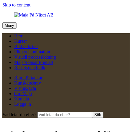
Skip to content
Meny
Hem
Kurser
Bildverkstad
Film och animation
Visuell processledning
Maja Skapar Podcast
Resurs och butik
Rum för tankar
Kunskapsbrev
Visningsyta
Om Maja
Kontakt
Logga in
Vad letar du efter?
Sök