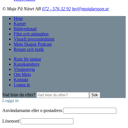
© Maja På Näset AB
072 - 576 32 92
hej@majalarsson.se
Hem
Kurser
Bildverkstad
Film och animation
Visuell processledning
Maja Skapar Podcast
Resurs och butik
Rum för tankar
Kunskapsbrev
Visningsyta
Om Maja
Kontakt
Logga in
Vad letar du efter?
Sök
Logga in
Användarnamn eller e-postadress
Lösenord