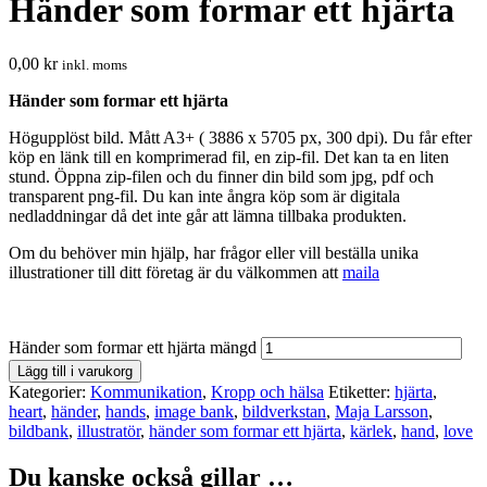
Händer som formar ett hjärta
0,00
kr
inkl. moms
Händer som formar ett hjärta
Högupplöst bild. Mått A3+ ( 3886 x 5705 px, 300 dpi). Du får efter
köp en länk till en komprimerad fil, en zip-fil. Det kan ta en liten
stund. Öppna zip-filen och du finner din bild som jpg, pdf och
transparent png-fil. Du kan inte ångra köp som är digitala
nedladdningar då det inte går att lämna tillbaka produkten.
Om du behöver min hjälp, har frågor eller vill beställa unika
illustrationer till ditt företag är du välkommen att
maila
Händer som formar ett hjärta mängd
Lägg till i varukorg
Kategorier:
Kommunikation
,
Kropp och hälsa
Etiketter:
hjärta
,
heart
,
händer
,
hands
,
image bank
,
bildverkstan
,
Maja Larsson
,
bildbank
,
illustratör
,
händer som formar ett hjärta
,
kärlek
,
hand
,
love
Du kanske också gillar …