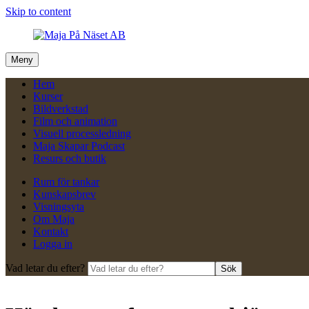
Skip to content
Meny
Hem
Kurser
Bildverkstad
Film och animation
Visuell processledning
Maja Skapar Podcast
Resurs och butik
Rum för tankar
Kunskapsbrev
Visningsyta
Om Maja
Kontakt
Logga in
Vad letar du efter?
Sök