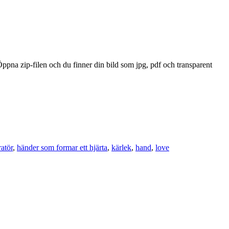
Öppna zip-filen och du finner din bild som jpg, pdf och transparent
ratör
,
händer som formar ett hjärta
,
kärlek
,
hand
,
love