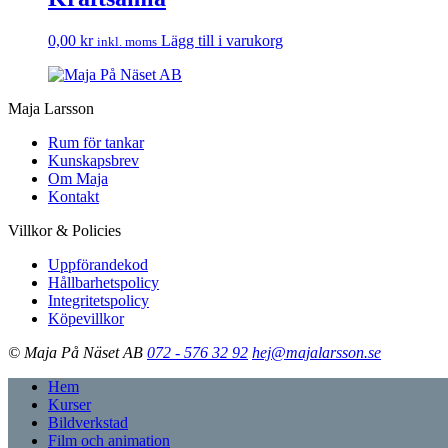
0,00
kr
Lägg till i varukorg
inkl. moms
Maja Larsson
Rum för tankar
Kunskapsbrev
Om Maja
Kontakt
Villkor & Policies
Uppförandekod
Hållbarhetspolicy
Integritetspolicy
Köpevillkor
© Maja På Näset AB
072 - 576 32 92
hej@majalarsson.se
Hem
Kurser
Bildverkstad
Film och animation