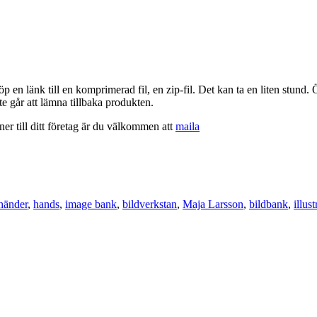
 en länk till en komprimerad fil, en zip-fil. Det kan ta en liten stund. 
te går att lämna tillbaka produkten.
oner till ditt företag är du välkommen att
maila
händer
,
hands
,
image bank
,
bildverkstan
,
Maja Larsson
,
bildbank
,
illust