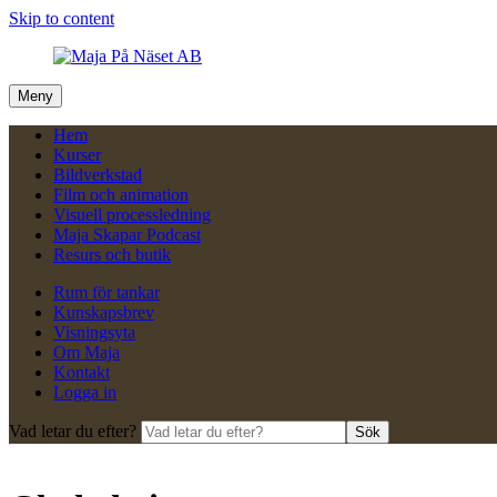
Skip to content
Meny
Hem
Kurser
Bildverkstad
Film och animation
Visuell processledning
Maja Skapar Podcast
Resurs och butik
Rum för tankar
Kunskapsbrev
Visningsyta
Om Maja
Kontakt
Logga in
Vad letar du efter?
Sök