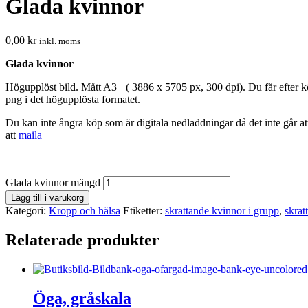
Glada kvinnor
0,00
kr
inkl. moms
Glada kvinnor
Högupplöst bild. Mått A3+ ( 3886 x 5705 px, 300 dpi). Du får efter köp
png i det högupplösta formatet.
Du kan inte ångra köp som är digitala nedladdningar då det inte går att
att
maila
Glada kvinnor mängd
Lägg till i varukorg
Kategori:
Kropp och hälsa
Etiketter:
skrattande kvinnor i grupp
,
skrat
Relaterade produkter
Öga, gråskala