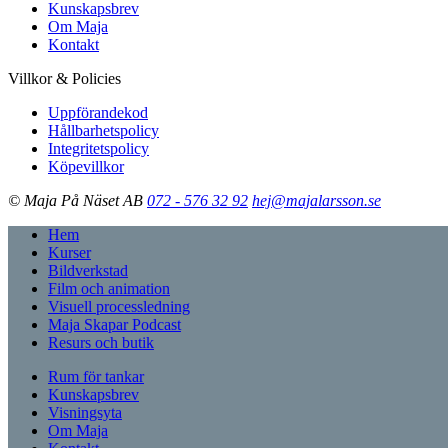
Kunskapsbrev
Om Maja
Kontakt
Villkor & Policies
Uppförandekod
Hållbarhetspolicy
Integritetspolicy
Köpevillkor
© Maja På Näset AB
072 - 576 32 92
hej@majalarsson.se
Hem
Kurser
Bildverkstad
Film och animation
Visuell processledning
Maja Skapar Podcast
Resurs och butik
Rum för tankar
Kunskapsbrev
Visningsyta
Om Maja