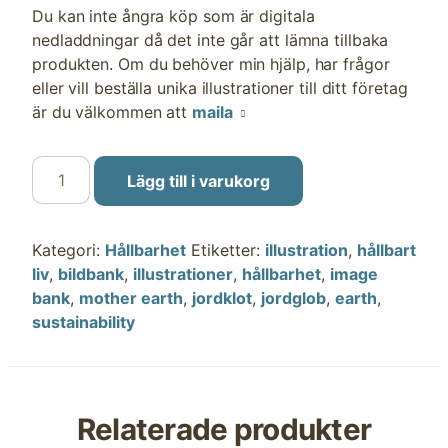
Du kan inte ångra köp som är digitala
nedladdningar då det inte går att lämna tillbaka
produkten. Om du behöver min hjälp, har frågor
eller vill beställa unika illustrationer till ditt företag
är du välkommen att
maila
Ta
Lägg till i varukorg
hand
om
jorden
Kategori:
Hållbarhet
Etiketter:
illustration
,
hållbart
mängd
liv
,
bildbank
,
illustrationer
,
hållbarhet
,
image
bank
,
mother earth
,
jordklot
,
jordglob
,
earth
,
sustainability
Relaterade produkter