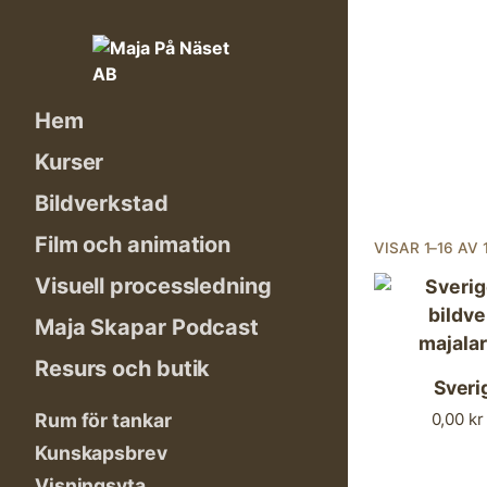
Skip
to
content
Hem
Kurser
Bildverkstad
Film och animation
VISAR 1–16 AV
Visuell processledning
Maja Skapar Podcast
Resurs och butik
Sveri
0,00
kr
Rum för tankar
Kunskapsbrev
Visningsyta