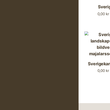
Sveri
0,00
kr
Sverigekar
0,00
kr