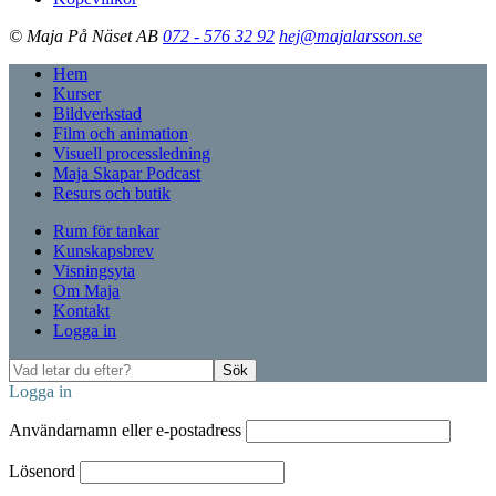
© Maja På Näset AB
072 - 576 32 92
hej@majalarsson.se
Hem
Kurser
Bildverkstad
Film och animation
Visuell processledning
Maja Skapar Podcast
Resurs och butik
Rum för tankar
Kunskapsbrev
Visningsyta
Om Maja
Kontakt
Logga in
Vad
Sök
letar
Logga in
du
efter?
Användarnamn eller e-postadress
Lösenord