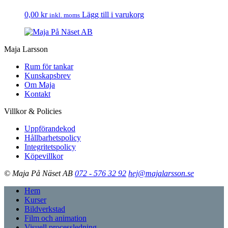
0,00
kr
Lägg till i varukorg
inkl. moms
Maja Larsson
Rum för tankar
Kunskapsbrev
Om Maja
Kontakt
Villkor & Policies
Uppförandekod
Hållbarhetspolicy
Integritetspolicy
Köpevillkor
© Maja På Näset AB
072 - 576 32 92
hej@majalarsson.se
Hem
Kurser
Bildverkstad
Film och animation
Visuell processledning