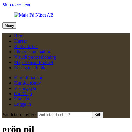
Skip to content
Meny
Hem
Kurser
Bildverkstad
Film och animation
Visuell processledning
Maja Skapar Podcast
Resurs och butik
Rum för tankar
Kunskapsbrev
Visningsyta
Om Maja
Kontakt
Logga in
Vad letar du efter?
Sök
grön pil