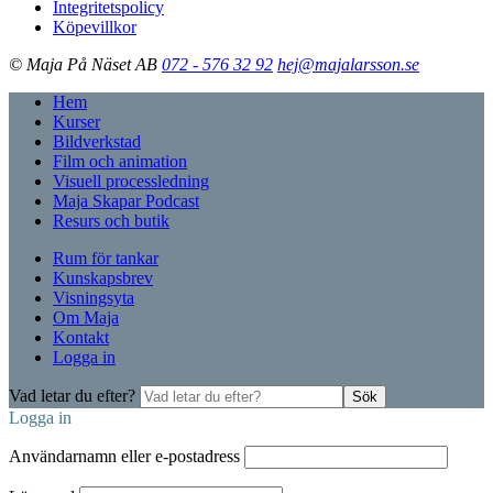
Integritetspolicy
Köpevillkor
© Maja På Näset AB
072 - 576 32 92
hej@majalarsson.se
Hem
Kurser
Bildverkstad
Film och animation
Visuell processledning
Maja Skapar Podcast
Resurs och butik
Rum för tankar
Kunskapsbrev
Visningsyta
Om Maja
Kontakt
Logga in
Vad letar du efter?
Sök
Logga in
Användarnamn eller e-postadress