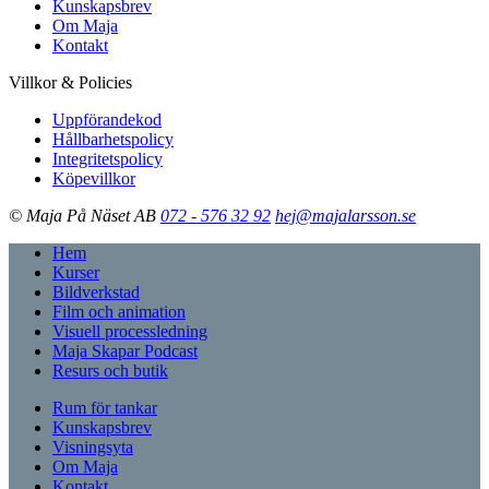
Kunskapsbrev
Om Maja
Kontakt
Villkor & Policies
Uppförandekod
Hållbarhetspolicy
Integritetspolicy
Köpevillkor
© Maja På Näset AB
072 - 576 32 92
hej@majalarsson.se
Hem
Kurser
Bildverkstad
Film och animation
Visuell processledning
Maja Skapar Podcast
Resurs och butik
Rum för tankar
Kunskapsbrev
Visningsyta
Om Maja
Kontakt