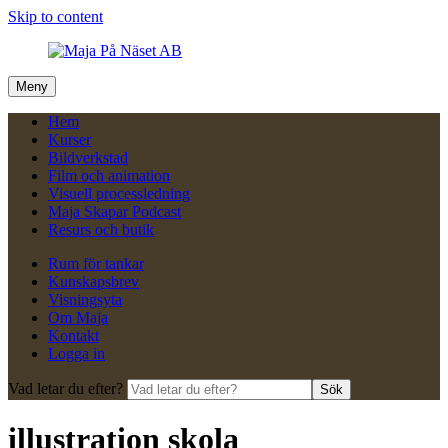
Skip to content
Meny
Hem
Kurser
Bildverkstad
Film och animation
Visuell processledning
Maja Skapar Podcast
Resurs och butik
Rum för tankar
Kunskapsbrev
Visningsyta
Om Maja
Kontakt
Logga in
Vad letar du efter?
Sök
illustration skola