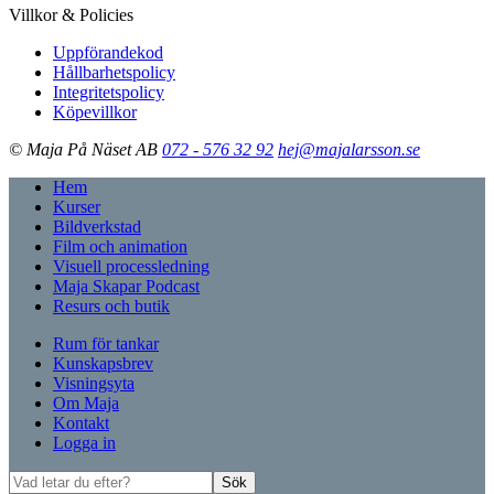
Villkor & Policies
Uppförandekod
Hållbarhetspolicy
Integritetspolicy
Köpevillkor
© Maja På Näset AB
072 - 576 32 92
hej@majalarsson.se
Hem
Kurser
Bildverkstad
Film och animation
Visuell processledning
Maja Skapar Podcast
Resurs och butik
Rum för tankar
Kunskapsbrev
Visningsyta
Om Maja
Kontakt
Logga in
Vad
Sök