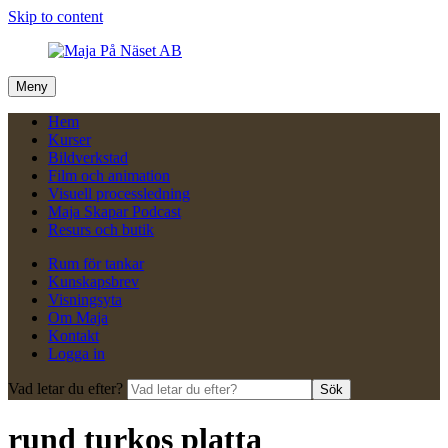
Skip to content
Meny
Hem
Kurser
Bildverkstad
Film och animation
Visuell processledning
Maja Skapar Podcast
Resurs och butik
Rum för tankar
Kunskapsbrev
Visningsyta
Om Maja
Kontakt
Logga in
Vad letar du efter?
Sök
rund turkos platta