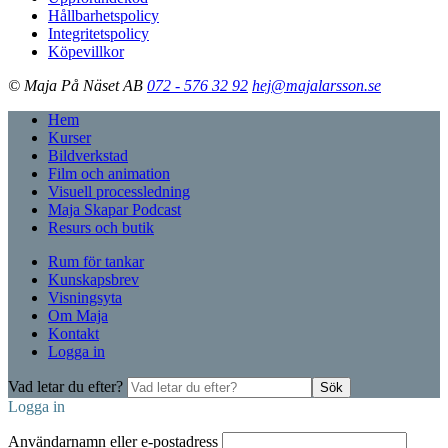
Hållbarhetspolicy
Integritetspolicy
Köpevillkor
© Maja På Näset AB
072 - 576 32 92
hej@majalarsson.se
Hem
Kurser
Bildverkstad
Film och animation
Visuell processledning
Maja Skapar Podcast
Resurs och butik
Rum för tankar
Kunskapsbrev
Visningsyta
Om Maja
Kontakt
Logga in
Vad letar du efter?
Sök
Logga in
Användarnamn eller e-postadress