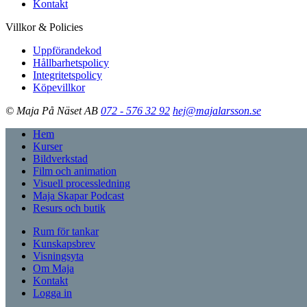
Kontakt
Villkor & Policies
Uppförandekod
Hållbarhetspolicy
Integritetspolicy
Köpevillkor
© Maja På Näset AB
072 - 576 32 92
hej@majalarsson.se
Hem
Kurser
Bildverkstad
Film och animation
Visuell processledning
Maja Skapar Podcast
Resurs och butik
Rum för tankar
Kunskapsbrev
Visningsyta
Om Maja
Kontakt
Logga in