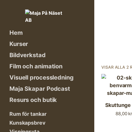
Skip
to
content
Hem
Kurser
Bildverkstad
Film och animation
VISAR ALLA 2 
Visuell processledning
Maja Skapar Podcast
Resurs och butik
Skuttunge
88,00
k
Rum för tankar
Kunskapsbrev
Visningsyta