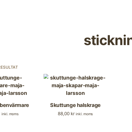
stickni
RESULTAT
 benvärmare
Skuttunge halskrage
r
88,00
kr
inkl. moms
inkl. moms