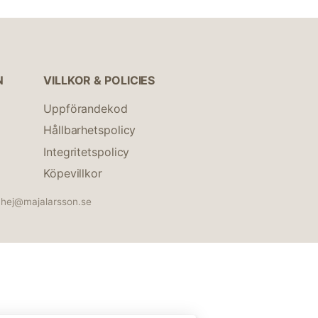
N
VILLKOR & POLICIES
Uppförandekod
Hållbarhetspolicy
Integritetspolicy
Köpevillkor
hej@majalarsson.se