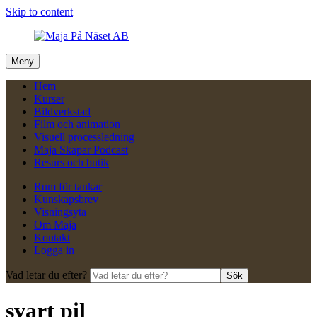
Skip to content
Meny
Hem
Kurser
Bildverkstad
Film och animation
Visuell processledning
Maja Skapar Podcast
Resurs och butik
Rum för tankar
Kunskapsbrev
Visningsyta
Om Maja
Kontakt
Logga in
Vad letar du efter?
Sök
svart pil