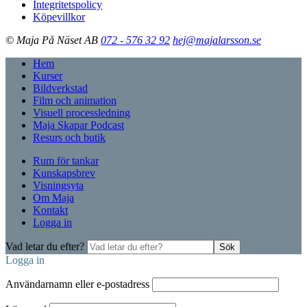
Integritetspolicy
Köpevillkor
© Maja På Näset AB
072 - 576 32 92
hej@majalarsson.se
Hem
Kurser
Bildverkstad
Film och animation
Visuell processledning
Maja Skapar Podcast
Resurs och butik
Rum för tankar
Kunskapsbrev
Visningsyta
Om Maja
Kontakt
Logga in
Vad letar du efter?
Sök
Logga in
Användarnamn eller e-postadress