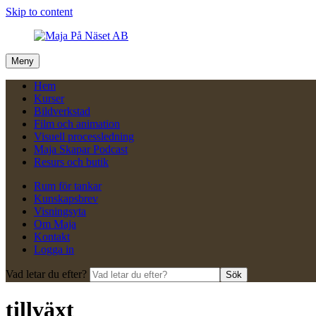
Skip to content
Meny
Hem
Kurser
Bildverkstad
Film och animation
Visuell processledning
Maja Skapar Podcast
Resurs och butik
Rum för tankar
Kunskapsbrev
Visningsyta
Om Maja
Kontakt
Logga in
Vad letar du efter?
Sök
tillväxt