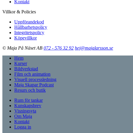
Kontakt
Villkor & Policies
Uppförandekod
Hållbarhetspolicy
Integritetspolicy
Köpevillkor
© Maja På Näset AB
072 - 576 32 92
hej@majalarsson.se
Hem
Kurser
Bildverkstad
Film och animation
Visuell processledning
Maja Skapar Podcast
Resurs och butik
Rum för tankar
Kunskapsbrev
Visningsyta
Om Maja
Kontakt
Logga in