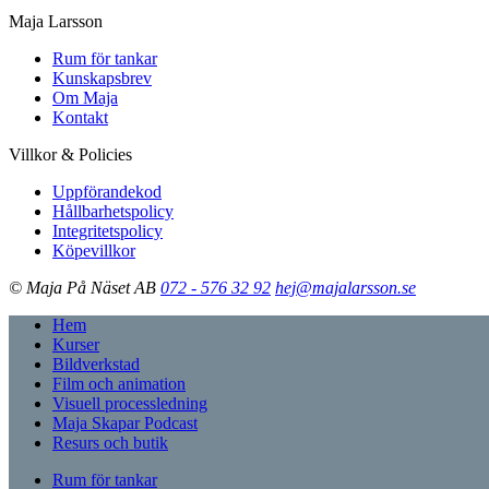
Maja Larsson
Rum för tankar
Kunskapsbrev
Om Maja
Kontakt
Villkor & Policies
Uppförandekod
Hållbarhetspolicy
Integritetspolicy
Köpevillkor
© Maja På Näset AB
072 - 576 32 92
hej@majalarsson.se
Hem
Kurser
Bildverkstad
Film och animation
Visuell processledning
Maja Skapar Podcast
Resurs och butik
Rum för tankar