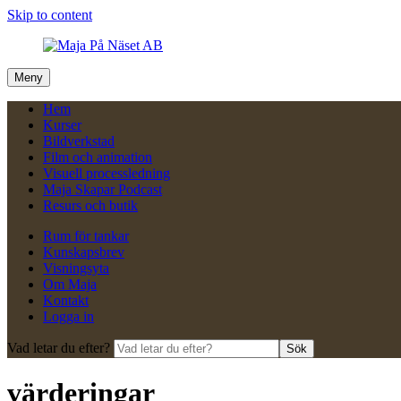
Skip to content
Meny
Hem
Kurser
Bildverkstad
Film och animation
Visuell processledning
Maja Skapar Podcast
Resurs och butik
Rum för tankar
Kunskapsbrev
Visningsyta
Om Maja
Kontakt
Logga in
Vad letar du efter?
Sök
värderingar