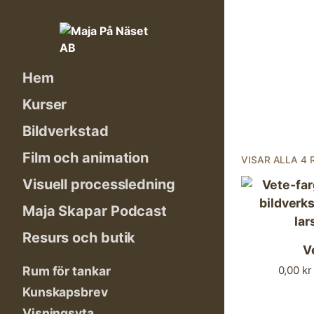
Skip
to
content
Hem
Kurser
Bildverkstad
Film och animation
VISAR ALLA 4 
Visuell processledning
Maja Skapar Podcast
Resurs och butik
V
0,00
kr
Rum för tankar
Kunskapsbrev
Visningsyta