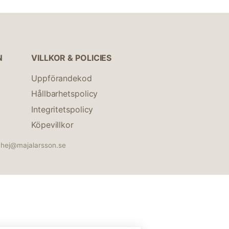
N
VILLKOR & POLICIES
Uppförandekod
Hållbarhetspolicy
Integritetspolicy
Köpevillkor
hej@majalarsson.se