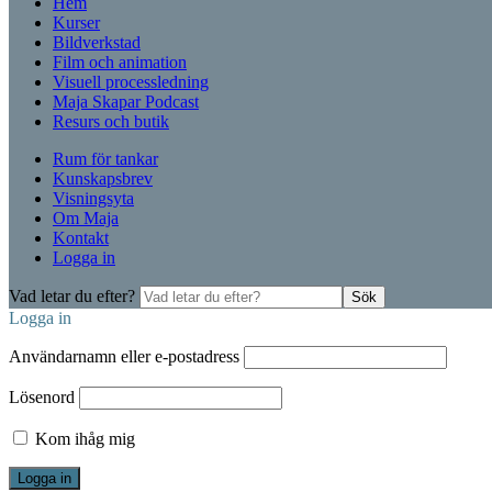
Hem
Kurser
Bildverkstad
Film och animation
Visuell processledning
Maja Skapar Podcast
Resurs och butik
Rum för tankar
Kunskapsbrev
Visningsyta
Om Maja
Kontakt
Logga in
Vad letar du efter?
Sök
Logga in
Användarnamn eller e-postadress
Lösenord
Kom ihåg mig