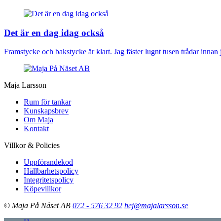
Det är en dag idag också
Framstycke och bakstycke är klart. Jag fäster lugnt tusen trådar innan 
Maja Larsson
Rum för tankar
Kunskapsbrev
Om Maja
Kontakt
Villkor & Policies
Uppförandekod
Hållbarhetspolicy
Integritetspolicy
Köpevillkor
© Maja På Näset AB
072 - 576 32 92
hej@majalarsson.se