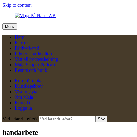
Skip to content
Meny
Hem
Kurser
Bildverkstad
Film och animation
Visuell processledning
Maja Skapar Podcast
Resurs och butik
Rum för tankar
Kunskapsbrev
Visningsyta
Om Maja
Kontakt
Logga in
Vad letar du efter?
Sök
handarbete