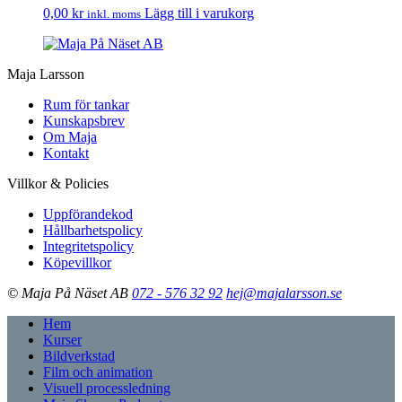
0,00
kr
Lägg till i varukorg
inkl. moms
Maja Larsson
Rum för tankar
Kunskapsbrev
Om Maja
Kontakt
Villkor & Policies
Uppförandekod
Hållbarhetspolicy
Integritetspolicy
Köpevillkor
© Maja På Näset AB
072 - 576 32 92
hej@majalarsson.se
Hem
Kurser
Bildverkstad
Film och animation
Visuell processledning