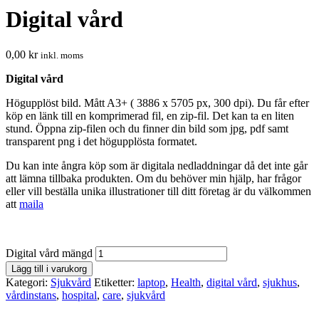
Digital vård
0,00
kr
inkl. moms
Digital vård
Högupplöst bild. Mått A3+ ( 3886 x 5705 px, 300 dpi). Du får efter
köp en länk till en komprimerad fil, en zip-fil. Det kan ta en liten
stund. Öppna zip-filen och du finner din bild som jpg, pdf samt
transparent png i det högupplösta formatet.
Du kan inte ångra köp som är digitala nedladdningar då det inte går
att lämna tillbaka produkten. Om du behöver min hjälp, har frågor
eller vill beställa unika illustrationer till ditt företag är du välkommen
att
maila
Digital vård mängd
Lägg till i varukorg
Kategori:
Sjukvård
Etiketter:
laptop
,
Health
,
digital vård
,
sjukhus
,
vårdinstans
,
hospital
,
care
,
sjukvård