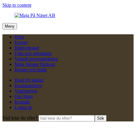
Skip to content
Meny
Hem
Kurser
Bildverkstad
Film och animation
Visuell processledning
Maja Skapar Podcast
Resurs och butik
Rum för tankar
Kunskapsbrev
Visningsyta
Om Maja
Kontakt
Logga in
Vad letar du efter?
Sök