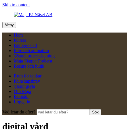
Skip to content
Meny
Hem
Kurser
Bildverkstad
Film och animation
Visuell processledning
Maja Skapar Podcast
Resurs och butik
Rum för tankar
Kunskapsbrev
Visningsyta
Om Maja
Kontakt
Logga in
Vad letar du efter?
Sök
digital vård