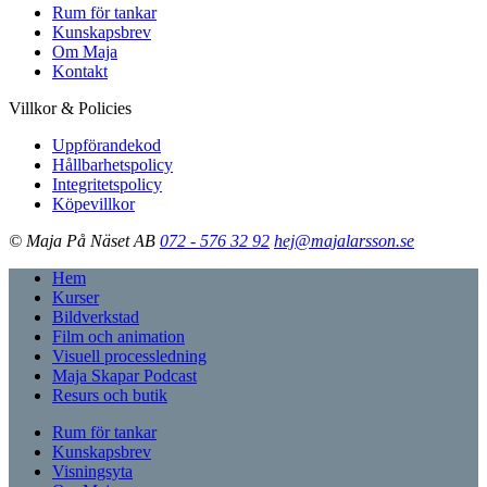
Rum för tankar
Kunskapsbrev
Om Maja
Kontakt
Villkor & Policies
Uppförandekod
Hållbarhetspolicy
Integritetspolicy
Köpevillkor
© Maja På Näset AB
072 - 576 32 92
hej@majalarsson.se
Hem
Kurser
Bildverkstad
Film och animation
Visuell processledning
Maja Skapar Podcast
Resurs och butik
Rum för tankar
Kunskapsbrev
Visningsyta