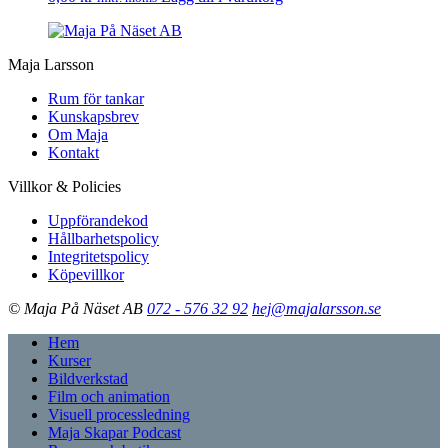
Maja Larsson
Rum för tankar
Kunskapsbrev
Om Maja
Kontakt
Villkor & Policies
Uppförandekod
Hållbarhetspolicy
Integritetspolicy
Köpevillkor
© Maja På Näset AB
072 - 576 32 92
hej@majalarsson.se
Hem
Kurser
Bildverkstad
Film och animation
Visuell processledning
Maja Skapar Podcast