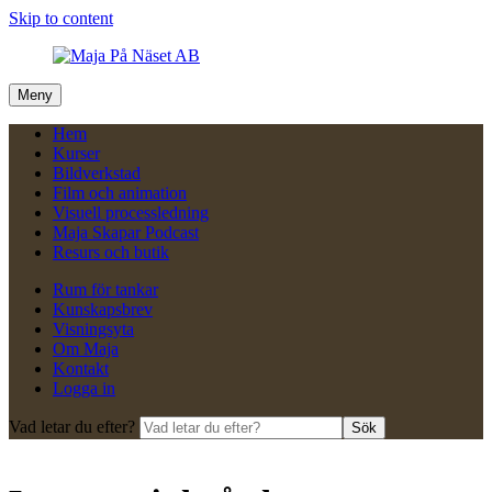
Skip to content
Meny
Hem
Kurser
Bildverkstad
Film och animation
Visuell processledning
Maja Skapar Podcast
Resurs och butik
Rum för tankar
Kunskapsbrev
Visningsyta
Om Maja
Kontakt
Logga in
Vad letar du efter?
Sök