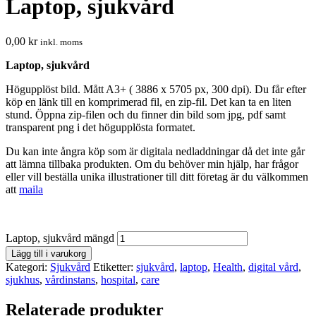
Laptop, sjukvård
0,00
kr
inkl. moms
Laptop, sjukvård
Högupplöst bild. Mått A3+ ( 3886 x 5705 px, 300 dpi). Du får efter
köp en länk till en komprimerad fil, en zip-fil. Det kan ta en liten
stund. Öppna zip-filen och du finner din bild som jpg, pdf samt
transparent png i det högupplösta formatet.
Du kan inte ångra köp som är digitala nedladdningar då det inte går
att lämna tillbaka produkten. Om du behöver min hjälp, har frågor
eller vill beställa unika illustrationer till ditt företag är du välkommen
att
maila
Laptop, sjukvård mängd
Lägg till i varukorg
Kategori:
Sjukvård
Etiketter:
sjukvård
,
laptop
,
Health
,
digital vård
,
sjukhus
,
vårdinstans
,
hospital
,
care
Relaterade produkter