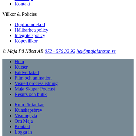
Kontakt
Villkor & Policies
Uppförandekod
Hållbarhetspolicy
Integritetspolicy
Köpevillkor
© Maja På Näset AB
072 - 576 32 92
hej@majalarsson.se
Hem
Kurser
Bildverkstad
Film och animation
Visuell processledning
Maja Skapar Podcast
Resurs och butik
Rum för tankar
Kunskapsbrev
Visningsyta
Om Maja
Kontakt
Logga in