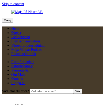
Skip to content
Meny
Hem
Kurser
Bildverkstad
Film och animation
Visuell processledning
Maja Skapar Podcast
Resurs och butik
Rum för tankar
Kunskapsbrev
Visningsyta
Om Maja
Kontakt
Logga in
Vad letar du efter?
Sök