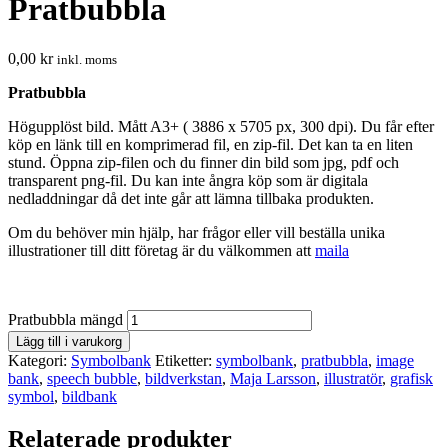
Pratbubbla
0,00
kr
inkl. moms
Pratbubbla
Högupplöst bild. Mått A3+ ( 3886 x 5705 px, 300 dpi). Du får efter
köp en länk till en komprimerad fil, en zip-fil. Det kan ta en liten
stund. Öppna zip-filen och du finner din bild som jpg, pdf och
transparent png-fil. Du kan inte ångra köp som är digitala
nedladdningar då det inte går att lämna tillbaka produkten.
Om du behöver min hjälp, har frågor eller vill beställa unika
illustrationer till ditt företag är du välkommen att
maila
Pratbubbla mängd
Lägg till i varukorg
Kategori:
Symbolbank
Etiketter:
symbolbank
,
pratbubbla
,
image
bank
,
speech bubble
,
bildverkstan
,
Maja Larsson
,
illustratör
,
grafisk
symbol
,
bildbank
Relaterade produkter