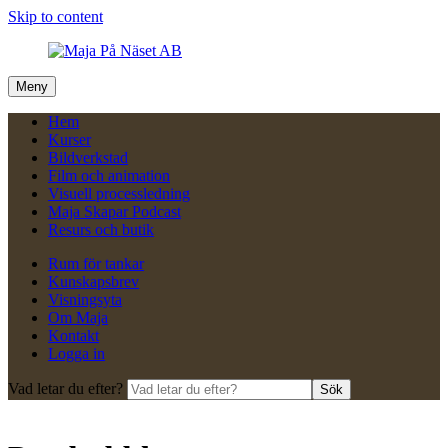
Skip to content
Meny
Hem
Kurser
Bildverkstad
Film och animation
Visuell processledning
Maja Skapar Podcast
Resurs och butik
Rum för tankar
Kunskapsbrev
Visningsyta
Om Maja
Kontakt
Logga in
Vad letar du efter?
Sök