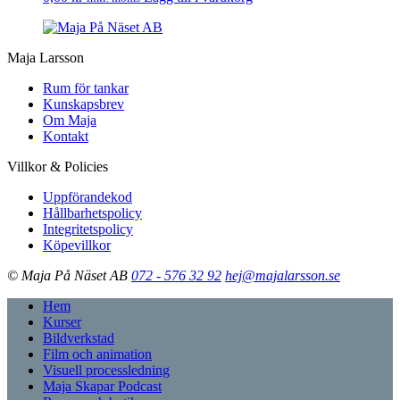
Maja Larsson
Rum för tankar
Kunskapsbrev
Om Maja
Kontakt
Villkor & Policies
Uppförandekod
Hållbarhetspolicy
Integritetspolicy
Köpevillkor
© Maja På Näset AB
072 - 576 32 92
hej@majalarsson.se
Hem
Kurser
Bildverkstad
Film och animation
Visuell processledning
Maja Skapar Podcast