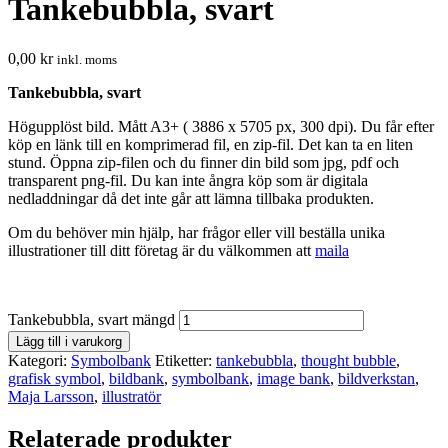
Tankebubbla, svart
0,00
kr
inkl. moms
Tankebubbla, svart
Högupplöst bild. Mått A3+ ( 3886 x 5705 px, 300 dpi). Du får efter
köp en länk till en komprimerad fil, en zip-fil. Det kan ta en liten
stund. Öppna zip-filen och du finner din bild som jpg, pdf och
transparent png-fil. Du kan inte ångra köp som är digitala
nedladdningar då det inte går att lämna tillbaka produkten.
Om du behöver min hjälp, har frågor eller vill beställa unika
illustrationer till ditt företag är du välkommen att
maila
Tankebubbla, svart mängd
Lägg till i varukorg
Kategori:
Symbolbank
Etiketter:
tankebubbla
,
thought bubble
,
grafisk symbol
,
bildbank
,
symbolbank
,
image bank
,
bildverkstan
,
Maja Larsson
,
illustratör
Relaterade produkter