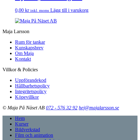
0,00
kr
Lägg till i varukorg
inkl. moms
Maja Larsson
Rum för tankar
Kunskapsbrev
Om Maja
Kontakt
Villkor & Policies
Uppförandekod
Hållbarhetspolicy
Integritetspolicy
Köpevillkor
© Maja På Näset AB
072 - 576 32 92
hej@majalarsson.se
Hem
Kurser
Bildverkstad
Film och animation