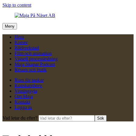
Skip to content
Meny
Hem
Kurser
Bildverkstad
Film och animation
Visuell processledning
Maja Skapar Podcast
Resurs och butik
Rum för tankar
Kunskapsbrev
Visningsyta
Om Maja
Kontakt
Logga in
Vad letar du efter?
Sök