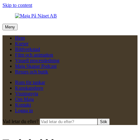
Skip to content
Meny
Hem
Kurser
Bildverkstad
Film och animation
Visuell processledning
Maja Skapar Podcast
Resurs och butik
Rum för tankar
Kunskapsbrev
Visningsyta
Om Maja
Kontakt
Logga in
Vad letar du efter?
Sök