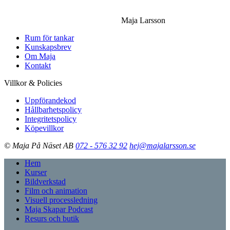
Maja Larsson
Rum för tankar
Kunskapsbrev
Om Maja
Kontakt
Villkor & Policies
Uppförandekod
Hållbarhetspolicy
Integritetspolicy
Köpevillkor
© Maja På Näset AB
072 - 576 32 92
hej@majalarsson.se
Hem
Kurser
Bildverkstad
Film och animation
Visuell processledning
Maja Skapar Podcast
Resurs och butik