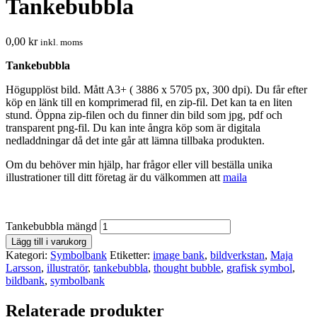
Tankebubbla
0,00
kr
inkl. moms
Tankebubbla
Högupplöst bild. Mått A3+ ( 3886 x 5705 px, 300 dpi). Du får efter
köp en länk till en komprimerad fil, en zip-fil. Det kan ta en liten
stund. Öppna zip-filen och du finner din bild som jpg, pdf och
transparent png-fil. Du kan inte ångra köp som är digitala
nedladdningar då det inte går att lämna tillbaka produkten.
Om du behöver min hjälp, har frågor eller vill beställa unika
illustrationer till ditt företag är du välkommen att
maila
Tankebubbla mängd
Lägg till i varukorg
Kategori:
Symbolbank
Etiketter:
image bank
,
bildverkstan
,
Maja
Larsson
,
illustratör
,
tankebubbla
,
thought bubble
,
grafisk symbol
,
bildbank
,
symbolbank
Relaterade produkter