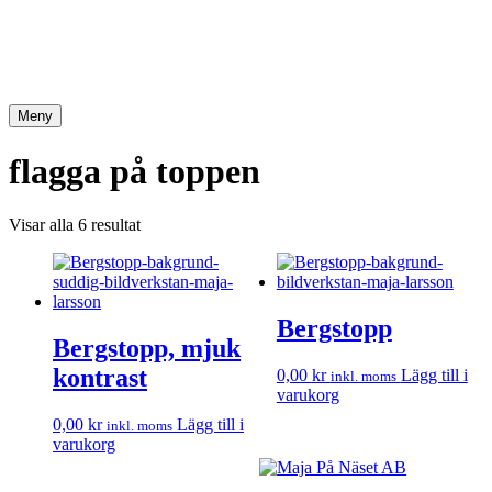
Skip
to
content
Meny
flagga på toppen
Visar alla 6 resultat
Bergstopp
Bergstopp, mjuk
kontrast
0,00
kr
Lägg till i
inkl. moms
varukorg
0,00
kr
Lägg till i
inkl. moms
varukorg