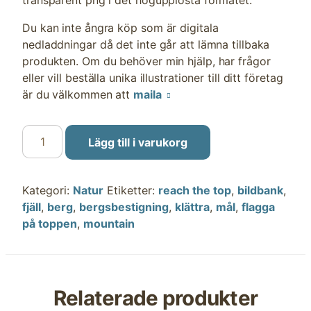
transparent png i det högupplösta formatet.
Du kan inte ångra köp som är digitala
nedladdningar då det inte går att lämna tillbaka
produkten. Om du behöver min hjälp, har frågor
eller vill beställa unika illustrationer till ditt företag
är du välkommen att
maila
Bergstopp,
Lägg till i varukorg
flagga
mängd
Kategori:
Natur
Etiketter:
reach the top
,
bildbank
,
fjäll
,
berg
,
bergsbestigning
,
klättra
,
mål
,
flagga
på toppen
,
mountain
Relaterade produkter