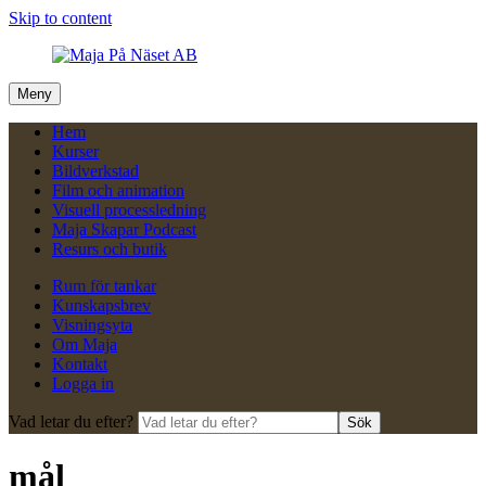
Skip to content
Meny
Hem
Kurser
Bildverkstad
Film och animation
Visuell processledning
Maja Skapar Podcast
Resurs och butik
Rum för tankar
Kunskapsbrev
Visningsyta
Om Maja
Kontakt
Logga in
Vad letar du efter?
Sök
mål