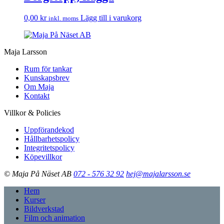
0,00
kr
Lägg till i varukorg
inkl. moms
Maja Larsson
Rum för tankar
Kunskapsbrev
Om Maja
Kontakt
Villkor & Policies
Uppförandekod
Hållbarhetspolicy
Integritetspolicy
Köpevillkor
© Maja På Näset AB
072 - 576 32 92
hej@majalarsson.se
Hem
Kurser
Bildverkstad
Film och animation