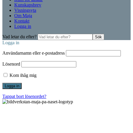
Kunskapsbrev
Visningsyta
Om Maja
Kontakt
Logga in
Vad letar du efter?
Sök
Logga in
Användarnamn eller e-postadress
Lösenord
Kom ihåg mig
Tappat bort lösenordet?