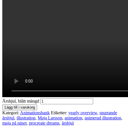
Årshjul, blått mängd
Lägg till i varukorg
Kategori:
Animationsbank
Etiketter:
yearly overview
,
snurrande
årshjul
,
illustration
,
Maja Larsson
,
animation
,
animerad illustration
,
maja på näset
,
procreate dreams
,
årshjul