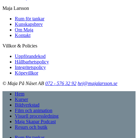
Maja Larsson
Rum för tankar
Kunskapsbrev
Om Maja
Kontakt
Villkor & Policies
Uppförandekod
Hållbarhetspolicy
Integritetspolicy
Köpevillkor
© Maja På Näset AB
072 - 576 32 92
hej@majalarsson.se
Hem
Kurser
Bildverkstad
Film och animation
Visuell processledning
Maja Skapar Podcast
Resurs och butik
Rum för tankar