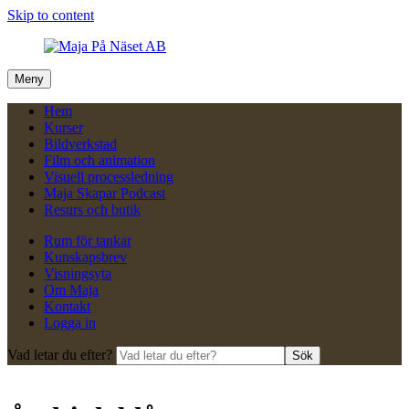
Skip to content
Meny
Hem
Kurser
Bildverkstad
Film och animation
Visuell processledning
Maja Skapar Podcast
Resurs och butik
Rum för tankar
Kunskapsbrev
Visningsyta
Om Maja
Kontakt
Logga in
Vad letar du efter?
Sök