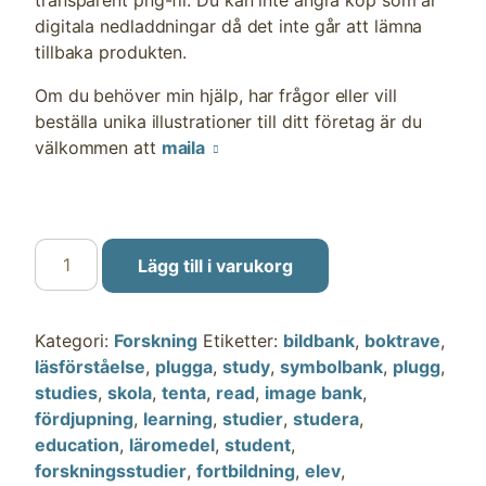
transparent png-fil. Du kan inte ångra köp som är
digitala nedladdningar då det inte går att lämna
tillbaka produkten.
Om du behöver min hjälp, har frågor eller vill
beställa unika illustrationer till ditt företag är du
välkommen att
maila
Forskningsstudier
Lägg till i varukorg
mängd
Kategori:
Forskning
Etiketter:
bildbank
,
boktrave
,
läsförståelse
,
plugga
,
study
,
symbolbank
,
plugg
,
studies
,
skola
,
tenta
,
read
,
image bank
,
fördjupning
,
learning
,
studier
,
studera
,
education
,
läromedel
,
student
,
forskningsstudier
,
fortbildning
,
elev
,