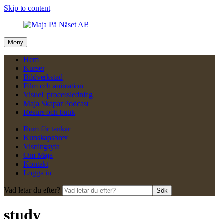
Skip to content
Meny
Hem
Kurser
Bildverkstad
Film och animation
Visuell processledning
Maja Skapar Podcast
Resurs och butik
Rum för tankar
Kunskapsbrev
Visningsyta
Om Maja
Kontakt
Logga in
Vad letar du efter?
Sök
study