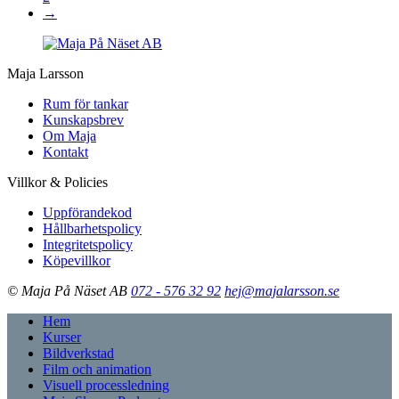
→
Maja Larsson
Rum för tankar
Kunskapsbrev
Om Maja
Kontakt
Villkor & Policies
Uppförandekod
Hållbarhetspolicy
Integritetspolicy
Köpevillkor
© Maja På Näset AB
072 - 576 32 92
hej@majalarsson.se
Hem
Kurser
Bildverkstad
Film och animation
Visuell processledning