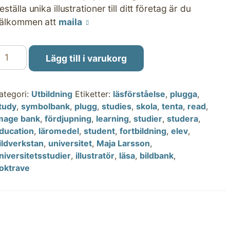
eställa unika illustrationer till ditt företag är du
älkommen att
maila
tudier
Lägg till i varukorg
ängd
ategori:
Utbildning
Etiketter:
läsförståelse
,
plugga
,
tudy
,
symbolbank
,
plugg
,
studies
,
skola
,
tenta
,
read
,
mage bank
,
fördjupning
,
learning
,
studier
,
studera
,
ducation
,
läromedel
,
student
,
fortbildning
,
elev
,
ildverkstan
,
universitet
,
Maja Larsson
,
niversitetsstudier
,
illustratör
,
läsa
,
bildbank
,
oktrave