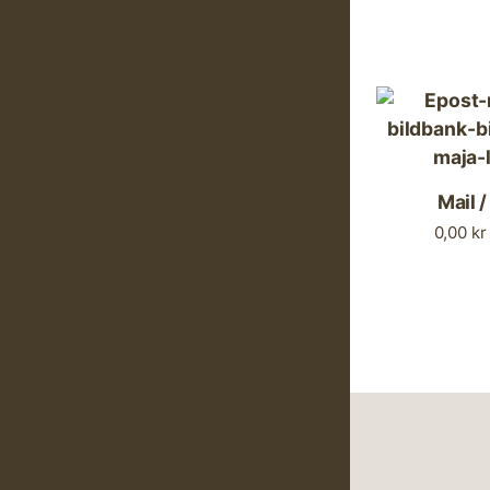
Mail /
0,00
kr