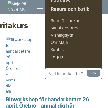
Podcast
Resurs och butik
Skip
Rum för tankar
to
ritakurs
content
Kunskapsbrev
Visningsyta
Om Maja
Kontakt
Logga in
Vad
Sök
letar
du
efter?
Ritworkshop för handarbetare 26
april, Örebro – anmäl dig här