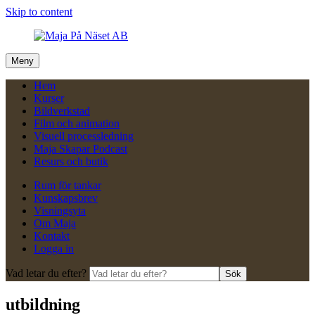
Skip to content
Meny
Hem
Kurser
Bildverkstad
Film och animation
Visuell processledning
Maja Skapar Podcast
Resurs och butik
Rum för tankar
Kunskapsbrev
Visningsyta
Om Maja
Kontakt
Logga in
Vad letar du efter?
Sök
utbildning