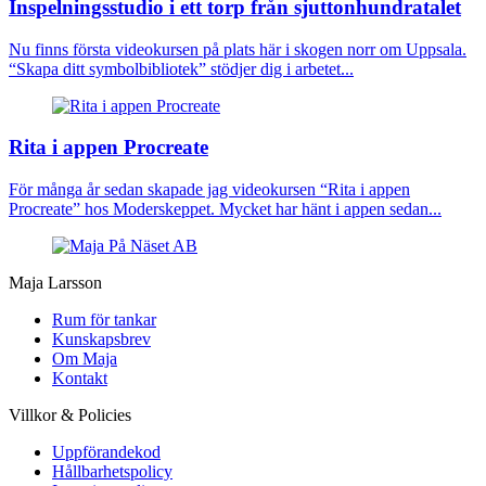
Inspelningsstudio i ett torp från sjuttonhundratalet
Nu finns första videokursen på plats här i skogen norr om Uppsala.
“Skapa ditt symbolbibliotek” stödjer dig i arbetet...
Rita i appen Procreate
För många år sedan skapade jag videokursen “Rita i appen
Procreate” hos Moderskeppet. Mycket har hänt i appen sedan...
Maja Larsson
Rum för tankar
Kunskapsbrev
Om Maja
Kontakt
Villkor & Policies
Uppförandekod
Hållbarhetspolicy