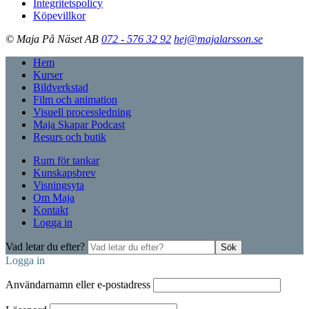
Integritetspolicy
Köpevillkor
© Maja På Näset AB
072 - 576 32 92
hej@majalarsson.se
Hem
Kurser
Bildverkstad
Film och animation
Visuell processledning
Maja Skapar Podcast
Resurs och butik
Rum för tankar
Kunskapsbrev
Visningsyta
Om Maja
Kontakt
Logga in
Vad letar du efter?
Sök
Logga in
Användarnamn eller e-postadress